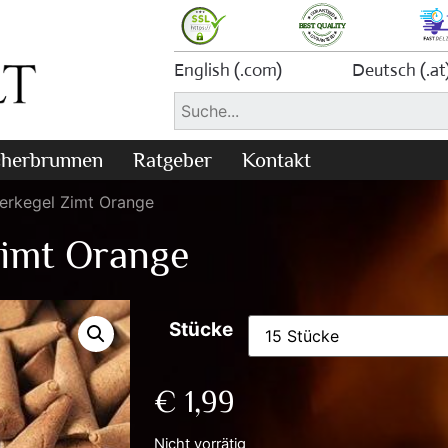
English (.com)
Deutsch (.at
herbrunnen
Ratgeber
Kontakt
erkegel Zimt Orange
imt Orange
Stücke
€
1,99
Nicht vorrätig