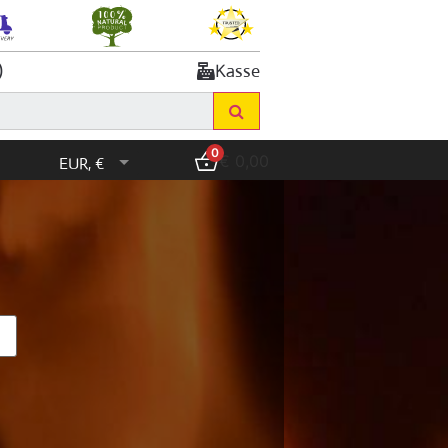
)
Kasse
0
€
0,00
EUR, €