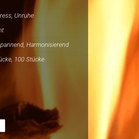
tress, Unruhe
mt
spannend, Harmonisierend
ücke, 100 Stücke