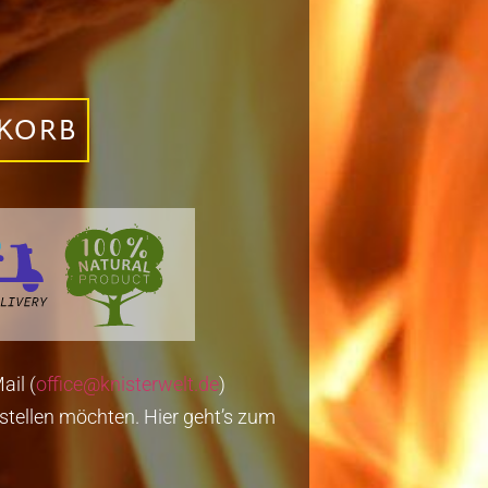
NKORB
ail (
office@knisterwelt.de
)
stellen möchten. Hier geht’s zum