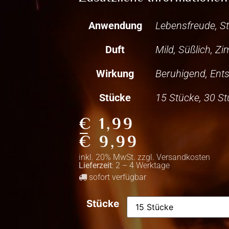
Anwendung
Lebensfreude, S
Duft
Mild, Süßlich, Zi
Wirkung
Beruhigend, Ent
Stücke
15 Stücke, 30 St
€
1,99
–
€
9,99
inkl. 20% MwSt. zzgl.
Versandkosten
Lieferzeit
: 2 – 4 Werktage
sofort verfügbar
Stücke