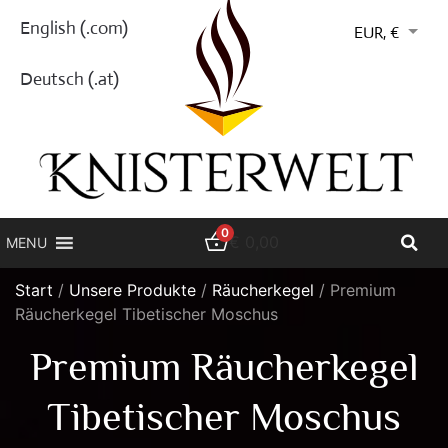
English (.com)
EUR, €
Deutsch (.at)
0
€
0,00
MENU
Start
/
Unsere Produkte
/
Räucherkegel
/ Premium
Räucherkegel Tibetischer Moschus
Premium Räucherkegel
Tibetischer Moschus