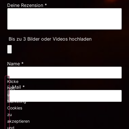
Deine Rezension
*
Bis zu 3 Bilder oder Videos hochladen
Name
*
Klicke
E-Mail
*
hier,
um
Marketing-
Cookies
zu
akzeptieren
und