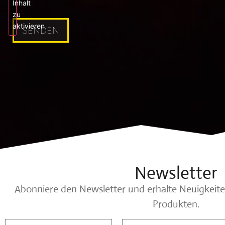
Inhalt
zu
aktivieren
Newsletter
Abonniere den Newsletter und erhalte Neuigkeit
Produkten.