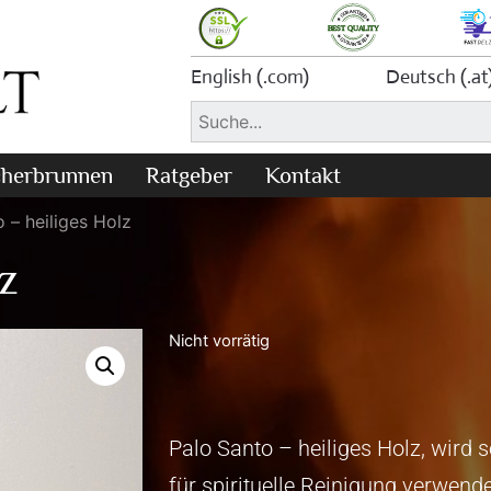
English (.com)
Deutsch (.at
herbrunnen
Ratgeber
Kontakt
 – heiliges Holz
lz
Nicht vorrätig
Palo Santo – heiliges Holz, wird se
für spirituelle Reinigung verwend