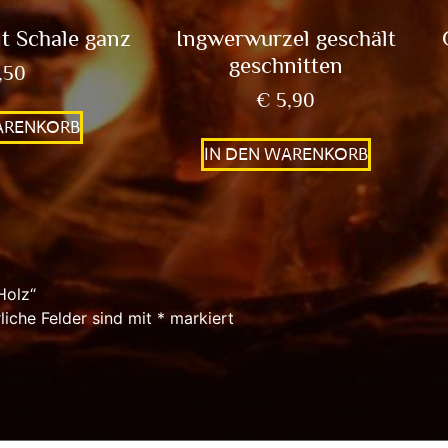
 Schale ganz
Ingwerwurzel geschält
geschnitten
,50
€
5,90
ARENKORB
IN DEN WARENKORB
Holz“
liche Felder sind mit
*
markiert