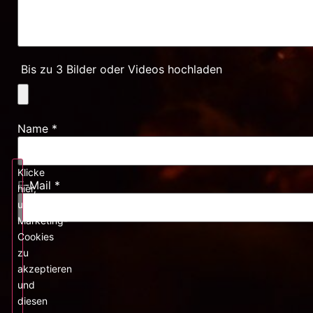
Bis zu 3 Bilder oder Videos hochladen
Name
*
Klicke
E-Mail
*
hier,
um
Marketing-
Cookies
zu
akzeptieren
und
diesen