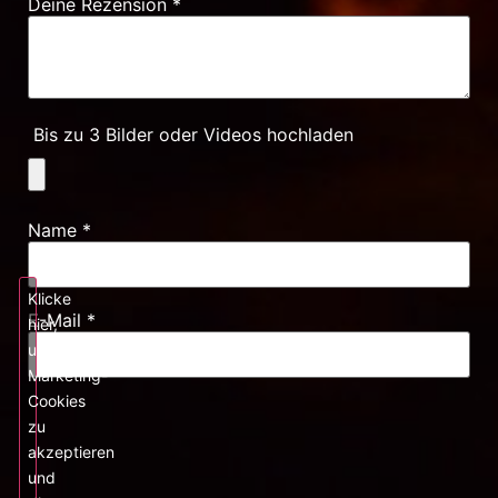
Deine Rezension
*
Bis zu 3 Bilder oder Videos hochladen
Name
*
Klicke
E-Mail
*
hier,
um
Marketing-
Cookies
zu
akzeptieren
und