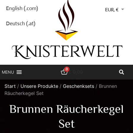
English (.com)
EUR, €
Deutsch (.at)
0
€
0,00
MENU
Start
/
Unsere Produkte
/
Geschenksets
/ Brunnen
Räucherkegel Set
Brunnen Räucherkegel
Set