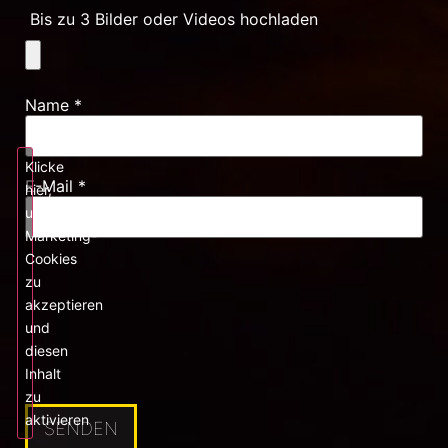
Bis zu 3 Bilder oder Videos hochladen
Name
*
Klicke
E-Mail
*
hier,
um
Marketing-
Cookies
zu
akzeptieren
und
diesen
Inhalt
zu
aktivieren