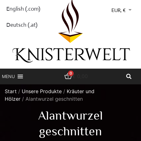
English (.com)
EUR, €
Deutsch (.at)
0
€
0,00
MENU
Start
/
Unsere Produkte
/
Kräuter und
Hölzer
/ Alantwurzel geschnitten
Alantwurzel
geschnitten